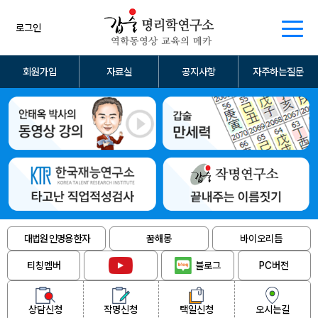
로그인
회원가입
자료실
공지사항
자주하는질문
대법원 인명용 한자
꿈해몽
바이오리듬
티칭멤버
블로그
PC버전
상담신청
작명신청
택일신청
오시는길