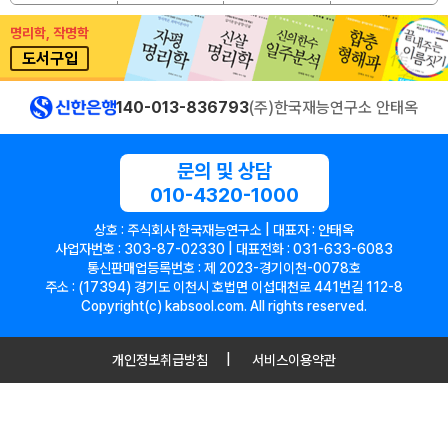
명리학, 작명학
도서구입
140-013-836793
(주)한국재능연구소 안태옥
문의 및 상담
010-4320-1000
상호 : 주식회사 한국재능연구소 | 대표자 : 안태옥
사업자번호 : 303-87-02330 | 대표전화 : 031-633-6083
통신판매업등록번호 : 제 2023-경기이천-0078호
주소 : (17394) 경기도 이천시 호법면 이섭대천로 441번길 112-8
Copyright(c) kabsool.com. All rights reserved.
개인정보취급방침
서비스이용약관