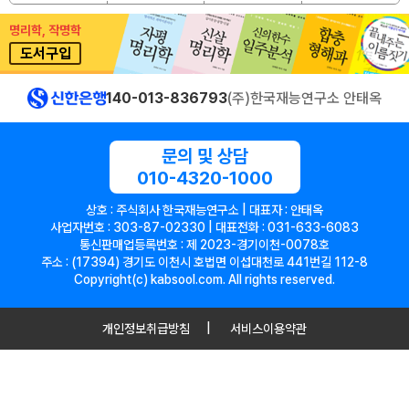
명리학, 작명학
도서구입
140-013-836793
(주)한국재능연구소 안태옥
문의 및 상담
010-4320-1000
상호 : 주식회사 한국재능연구소 | 대표자 : 안태옥
사업자번호 : 303-87-02330 | 대표전화 : 031-633-6083
통신판매업등록번호 : 제 2023-경기이천-0078호
주소 : (17394) 경기도 이천시 호법면 이섭대천로 441번길 112-8
Copyright(c) kabsool.com. All rights reserved.
개인정보취급방침
서비스이용약관