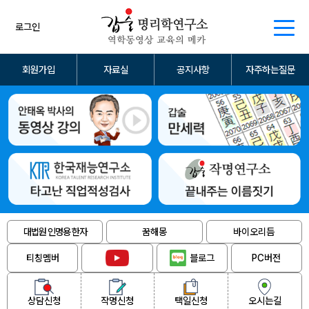
로그인
회원가입
자료실
공지사항
자주하는질문
대법원 인명용 한자
꿈해몽
바이오리듬
티칭멤버
블로그
PC버전
상담신청
작명신청
택일신청
오시는길