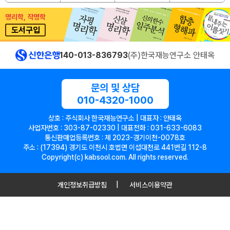
명리학, 작명학
도서구입
140-013-836793
(주)한국재능연구소 안태옥
문의 및 상담
010-4320-1000
상호 : 주식회사 한국재능연구소 | 대표자 : 안태옥
사업자번호 : 303-87-02330 | 대표전화 : 031-633-6083
통신판매업등록번호 : 제 2023-경기이천-0078호
주소 : (17394) 경기도 이천시 호법면 이섭대천로 441번길 112-8
Copyright(c) kabsool.com. All rights reserved.
개인정보취급방침
서비스이용약관