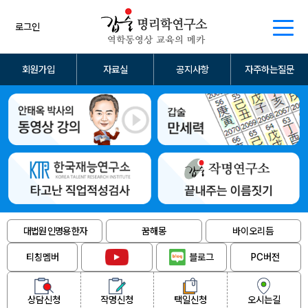
로그인
회원가입
자료실
공지사항
자주하는질문
대법원 인명용 한자
꿈해몽
바이오리듬
티칭멤버
블로그
PC버전
상담신청
작명신청
택일신청
오시는길