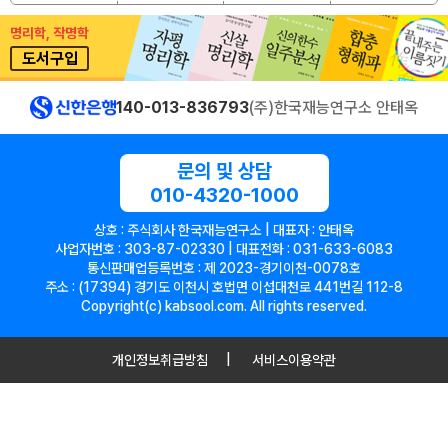
명리학, 작명학
도서구입
140-013-836793
(주)한국재능연구소 안태옥
문의 및 상담
010-4320-1000
상호 : 주식회사 한국재능연구소 | 대표자 : 안태옥
사업자번호 : 303-87-02330 | 대표전화 : 031-633-6083
통신판매업등록번호 : 제 2023-경기이천-0078호
주소 : (17394) 경기도 이천시 호법면 이섭대천로 441번길 112-8
Copyright(c) kabsool.com. All rights reserved.
개인정보취급방침
서비스이용약관