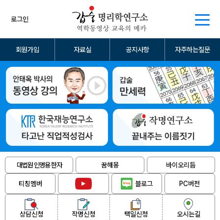
로그인
회원가입
자료실
공지사항
자주하는질문
대법원 인명용 한자
꿈해몽
바이오리듬
티칭멤버
블로그
PC버전
상담신청
작명신청
택일신청
오시는길