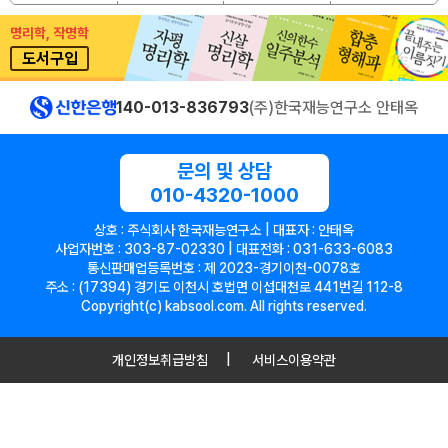
명리학, 작명학
도서구입
140-013-836793
(주)한국재능연구소 안태옥
문의 및 상담
010-4320-1000
상호 : 주식회사 한국재능연구소 | 대표자 : 안태옥
사업자번호 : 303-87-02330 | 대표전화 : 031-633-6083
통신판매업등록번호 : 제 2023-경기이천-0078호
주소 : (17394) 경기도 이천시 호법면 이섭대천로 441번길 112-8
Copyright(c) kabsool.com. All rights reserved.
개인정보취급방침
서비스이용약관