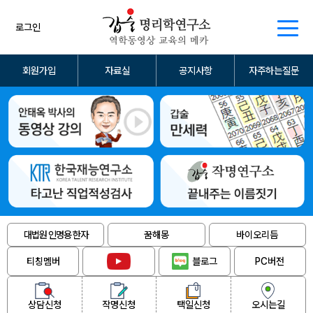
로그인
회원가입
자료실
공지사항
자주하는질문
대법원 인명용 한자
꿈해몽
바이오리듬
티칭멤버
블로그
PC버전
상담신청
작명신청
택일신청
오시는길